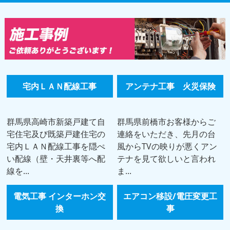
宅内ＬＡＮ配線工事
アンテナ工事 火災保険
群馬県高崎市新築戸建て自
群馬県前橋市お客様からご
宅住宅及び既築戸建住宅の
連絡をいただき、先月の台
宅内ＬＡＮ配線工事を隠ぺ
風からTVの映りが悪くアン
い配線（壁・天井裏等へ配
テナを見て欲しいと言われ
線を...
ま...
電気工事 インターホン交
エアコン移設/電圧変更工
換
事